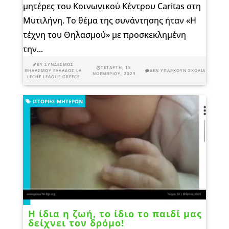
μητέρες του Κοινωνικού Κέντρου Caritas στη
Μυτιλήνη. Το θέμα της συνάντησης ήταν «Η
τέχνη του Θηλασμού» με προσκεκλημένη
την...
BY
ΣΎΝΔΕΣΜΟΣ
ΤΕΤΆΡΤΗ, 15
ΘΗΛΑΣΜΟΎ ΕΛΛΆΔΟΣ LA
ΔΕΝ ΥΠΆΡΧΟΥΝ ΣΧΌΛΙΑ
ΝΟΕΜΒΡΊΟΥ, 2023
LECHE LEAGUE GREECE
ΙΣΤΟΡΊΕΣ ΜΗΤΈΡΩΝ
Η ίδια η ζωή, το ίδιο το παιδί μας
δείχνει τον δρόμο!