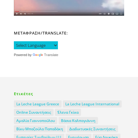
ΜΕΤΑΦΡΑΣΗ/TRANSLATE:
Powered by
Translate
Ετικέτες
La Leche League Greece
La Leche League International
Online Συναντήσεις
Έλενα Γκίκα
Αμαλία Γιαννοπούλου
Βάσια Καλπογιάννη
Βίκυ Μπαζούλα Παπαδάκη
Διαδικτυακές Συναντήσεις
Εμπειρίες Συμβούλων LLL
Ενημέρωση
Εύα Δουκάκη