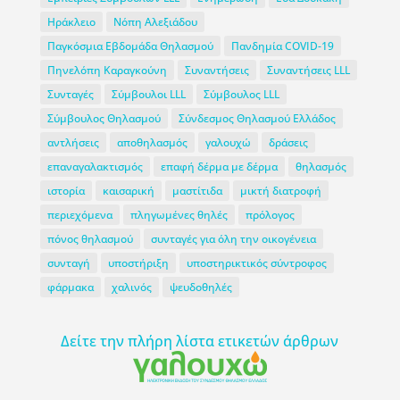
Ηράκλειο
Νόπη Αλεξιάδου
Παγκόσμια Εβδομάδα Θηλασμού
Πανδημία COVID-19
Πηνελόπη Καραγκούνη
Συναντήσεις
Συναντήσεις LLL
Συνταγές
Σύμβουλοι LLL
Σύμβουλος LLL
Σύμβουλος Θηλασμού
Σύνδεσμος Θηλασμού Ελλάδος
αντλήσεις
αποθηλασμός
γαλουχώ
δράσεις
επαναγαλακτισμός
επαφή δέρμα με δέρμα
θηλασμός
ιστορία
καισαρική
μαστίτιδα
μικτή διατροφή
περιεχόμενα
πληγωμένες θηλές
πρόλογος
πόνος θηλασμού
συνταγές για όλη την οικογένεια
συνταγή
υποστήριξη
υποστηρικτικός σύντροφος
φάρμακα
χαλινός
ψευδοθηλές
Δείτε την πλήρη λίστα ετικετών άρθρων