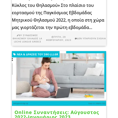
Κύκλος του Θηλασμού» Στο πλαίσιο του
εορτασμού της Παγκόσμιας Εβδομάδας
Μητρικού Θηλασμού 2022, η οποία στη χώρα
μας γιορτάζεται την πρώτη εβδομάδα...
BY
ΣΎΝΔΕΣΜΟΣ
ΤΡΊΤΗ, 28
ΘΗΛΑΣΜΟΎ ΕΛΛΆΔΟΣ LA
ΔΕΝ ΥΠΆΡΧΟΥΝ ΣΧΌΛΙΑ
ΦΕΒΡΟΥΑΡΊΟΥ, 2023
LECHE LEAGUE GREECE
ΝΈΑ & ΔΡΆΣΕΙΣ ΤΟΥ ΣΘΕ-LLLGR
Online Συναντήσεις: Αύγουστος
2022-Ιανουάριος 2023