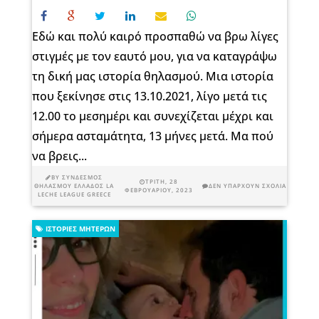
Εδώ και πολύ καιρό προσπαθώ να βρω λίγες
στιγμές με τον εαυτό μου, για να καταγράψω
τη δική μας ιστορία θηλασμού. Μια ιστορία
που ξεκίνησε στις 13.10.2021, λίγο μετά τις
12.00 το μεσημέρι και συνεχίζεται μέχρι και
σήμερα ασταμάτητα, 13 μήνες μετά. Μα πού
να βρεις...
BY
ΣΎΝΔΕΣΜΟΣ
ΤΡΊΤΗ, 28
ΘΗΛΑΣΜΟΎ ΕΛΛΆΔΟΣ LA
ΔΕΝ ΥΠΆΡΧΟΥΝ ΣΧΌΛΙΑ
ΦΕΒΡΟΥΑΡΊΟΥ, 2023
LECHE LEAGUE GREECE
ΙΣΤΟΡΊΕΣ ΜΗΤΈΡΩΝ