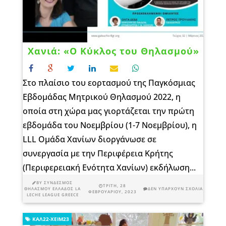
Χανιά: «Ο Κύκλος του Θηλασμού»
Στο πλαίσιο του εορτασμού της Παγκόσμιας
Εβδομάδας Μητρικού Θηλασμού 2022, η
οποία στη χώρα μας γιορτάζεται την πρώτη
εβδομάδα του Νοεμβρίου (1-7 Νοεμβρίου), η
LLL Ομάδα Χανίων διοργάνωσε σε
συνεργασία με την Περιφέρεια Κρήτης
(Περιφερειακή Ενότητα Χανίων) εκδήλωση...
BY
ΣΎΝΔΕΣΜΟΣ
ΤΡΊΤΗ, 28
ΘΗΛΑΣΜΟΎ ΕΛΛΆΔΟΣ LA
ΔΕΝ ΥΠΆΡΧΟΥΝ ΣΧΌΛΙΑ
ΦΕΒΡΟΥΑΡΊΟΥ, 2023
LECHE LEAGUE GREECE
ΚΑΛ22-ΧΕΙΜ23