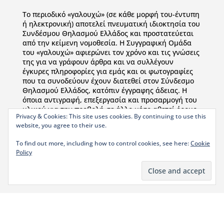
To περιοδικό «γαλουχώ» (σε κάθε μορφή του-έντυπη
ή ηλεκτρονική) αποτελεί πνευματική ιδιοκτησία του
Συνδέσμου Θηλασμού Ελλάδος και προστατεύεται
από την κείμενη νομοθεσία. Η Συγγραφική Ομάδα
του «γαλουχώ» αφιερώνει τον χρόνο και τις γνώσεις
της για να γράφουν άρθρα και να συλλέγουν
έγκυρες πληροφορίες για εμάς και οι φωτογραφίες
που τα συνοδεύουν έχουν διατεθεί στον Σύνδεσμο
Θηλασμού Ελλάδος, κατόπιν έγγραφης άδειας. Η
όποια αντιγραφή, επεξεργασία και προσαρμογή του
υλικού για την προβολή σε άλλο μέσο αθετεί όρους
Privacy & Cookies: This site uses cookies. By continuing to use this
προστασίας Πνευματικών Δικαιωμάτων και
website, you agree to their use.
επηρεάζει τα στατιστικά της ιστοσελίδας μας.
Παρακαλούμε χρησιμοποιείτε παραπομπή στις
To find out more, including how to control cookies, see here:
Cookie
ιστοσελίδες μας: www.galoucho-lllgr.org &
Policy
www.lllgreece.org .