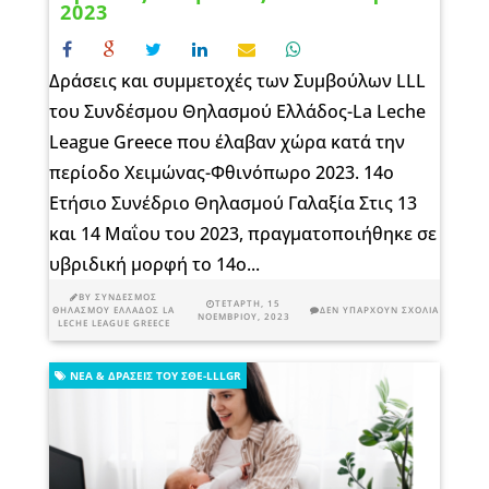
2023
Δράσεις και συμμετοχές των Συμβούλων LLL
του Συνδέσμου Θηλασμού Ελλάδος-La Leche
League Greece που έλαβαν χώρα κατά την
περίοδο Χειμώνας-Φθινόπωρο 2023. 14ο
Ετήσιο Συνέδριο Θηλασμού Γαλαξία Στις 13
και 14 Μαΐου του 2023, πραγματοποιήθηκε σε
υβριδική μορφή το 14ο...
BY
ΣΎΝΔΕΣΜΟΣ
ΤΕΤΆΡΤΗ, 15
ΘΗΛΑΣΜΟΎ ΕΛΛΆΔΟΣ LA
ΔΕΝ ΥΠΆΡΧΟΥΝ ΣΧΌΛΙΑ
ΝΟΕΜΒΡΊΟΥ, 2023
LECHE LEAGUE GREECE
ΝΈΑ & ΔΡΆΣΕΙΣ ΤΟΥ ΣΘΕ-LLLGR