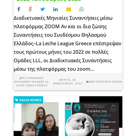
Διαδικτυακές Μηνιαίες Συναντήσεις μέσω
πλατφόρμας ZOOM Αν και οι δια ζώσης
Συναντήσεις του Συνδέσμου Θηλασμού
Ελλάδος–La Leche League Greece επέστρεψαν
τους πρώτους μήνες του 2022 σε πολλές
Ομάδες LLL, οι Διαδικτυακές Συναντήσεις
μέσω της πλατφόρμας του zoom...
BY
ΣΎΝΔΕΣΜΟΣ
ΤΡΊΤΗ, 28
ΘΗΛΑΣΜΟΎ ΕΛΛΆΔΟΣ LA
ΔΕΝ ΥΠΆΡΧΟΥΝ ΣΧΌΛΙΑ
ΦΕΒΡΟΥΑΡΊΟΥ, 2023
LECHE LEAGUE GREECE
ΚΑΛ22-ΧΕΙΜ23