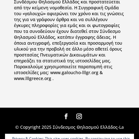
Συνδέσμου Θηλασμού Ελλάδος και προστατεύεται
από την κείμενη νομοθεσία. Η Συγγραφική Ομάδα
του «γαλουχώ» αφιερώνει τον χρόνο και τις γνώσεις
της για να γράφουν άρθρα και να συλλέγουν
έγκυρες πληροφορίες για εμάς και οι φωτογραφίες
που τα συνοδεύουν έχουν διατεθεί στον Σύνδεσμο
Θηλασμού Ελλάδος, κατόπιν έγγραφης άδειας. Η
όποια αντιγραφή, επεξεργασία και προσαρμογή του
υλικού για την προβολή σε άλλο μέσο αθετεί όρους
προστασίας Πνευματικών Δικαιωμάτων και
επηρεάζει τα στατιστικά της ιστοσελίδας μας.
Παρακαλούμε χρησιμοποιείτε παραπομπή στις
ιστοσελίδες μας: www.galoucho-lllgr.org &
www.lllgreece.org .
© Copyright 2025 Σύνδεσμος Θηλασμού Ελλάδος-La
Leche League Greece. All Rights Reserved |
Privacy & Cookies: This site uses cookies. By continuing to use this