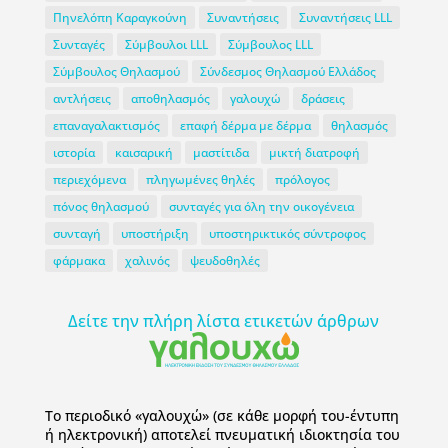
Πηνελόπη Καραγκούνη
Συναντήσεις
Συναντήσεις LLL
Συνταγές
Σύμβουλοι LLL
Σύμβουλος LLL
Σύμβουλος Θηλασμού
Σύνδεσμος Θηλασμού Ελλάδος
αντλήσεις
αποθηλασμός
γαλουχώ
δράσεις
επαναγαλακτισμός
επαφή δέρμα με δέρμα
θηλασμός
ιστορία
καισαρική
μαστίτιδα
μικτή διατροφή
περιεχόμενα
πληγωμένες θηλές
πρόλογος
πόνος θηλασμού
συνταγές για όλη την οικογένεια
συνταγή
υποστήριξη
υποστηρικτικός σύντροφος
φάρμακα
χαλινός
ψευδοθηλές
Δείτε την πλήρη λίστα ετικετών άρθρων
To περιοδικό «γαλουχώ» (σε κάθε μορφή του-έντυπη
ή ηλεκτρονική) αποτελεί πνευματική ιδιοκτησία του