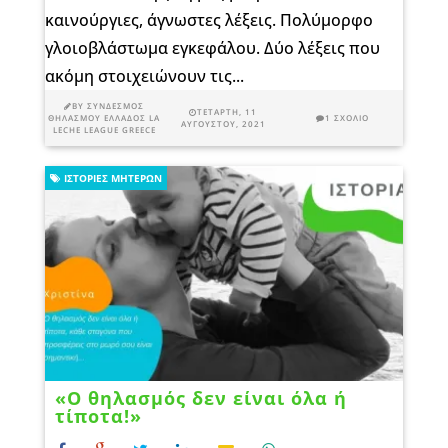
καινούργιες, άγνωστες λέξεις. Πολύμορφο
γλοιοβλάστωμα εγκεφάλου. Δύο λέξεις που
ακόμη στοιχειώνουν τις...
BY
ΣΎΝΔΕΣΜΟΣ
ΤΕΤΆΡΤΗ, 11
ΘΗΛΑΣΜΟΎ ΕΛΛΆΔΟΣ LA
1 ΣΧΌΛΙΟ
ΑΥΓΟΎΣΤΟΥ, 2021
LECHE LEAGUE GREECE
ΙΣΤΟΡΊΕΣ ΜΗΤΈΡΩΝ
«Ο θηλασμός δεν είναι όλα ή
τίποτα!»