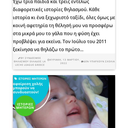
Έχω τρία παιδιά και τρεις εντελώς
διαφορετικές ιστορίες θηλασμού. Κάθε
ιστορία κι ένα ξεχωριστό ταξίδι, όλες όμως με
κοινή αφετηρία τη θέλησή μου να προσφέρω
στα μικρά μου το γάλα που η φύση έχει
προβλέψει για εκείνα. Τον Ιούλιο του 2011
ξεκίνησα να θηλάζω το πρώτο...
BY
ΣΎΝΔΕΣΜΟΣ
ΚΥΡΙΑΚΉ, 13 ΜΑΡΤΊΟΥ,
ΘΗΛΑΣΜΟΎ ΕΛΛΆΔΟΣ LA
ΔΕΝ ΥΠΆΡΧΟΥΝ ΣΧΌΛΙΑ
2022
LECHE LEAGUE GREECE
ΙΣΤΟΡΊΕΣ ΜΗΤΈΡΩΝ