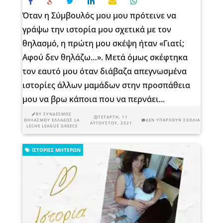
Όταν η Σύμβουλός μου μου πρότεινε να
γράψω την ιστορία μου σχετικά με τον
θηλασμό, η πρώτη μου σκέψη ήταν «Γιατί;
Αφού δεν θηλάζω…». Μετά όμως σκέφτηκα
τον εαυτό μου όταν διάβαζα απεγνωσμένα
ιστορίες άλλων μαμάδων στην προσπάθεια
μου να βρω κάποια που να περνάει...
BY
ΣΎΝΔΕΣΜΟΣ
ΤΕΤΆΡΤΗ, 11
ΘΗΛΑΣΜΟΎ ΕΛΛΆΔΟΣ LA
ΔΕΝ ΥΠΆΡΧΟΥΝ ΣΧΌΛΙΑ
ΑΥΓΟΎΣΤΟΥ, 2021
LECHE LEAGUE GREECE
ΙΣΤΟΡΊΕΣ ΜΗΤΈΡΩΝ