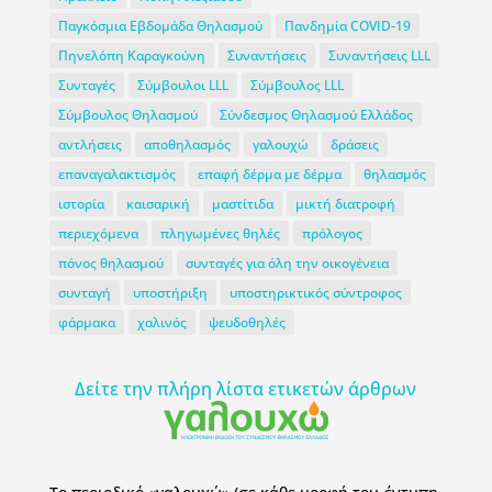
Παγκόσμια Εβδομάδα Θηλασμού
Πανδημία COVID-19
Πηνελόπη Καραγκούνη
Συναντήσεις
Συναντήσεις LLL
Συνταγές
Σύμβουλοι LLL
Σύμβουλος LLL
Σύμβουλος Θηλασμού
Σύνδεσμος Θηλασμού Ελλάδος
αντλήσεις
αποθηλασμός
γαλουχώ
δράσεις
επαναγαλακτισμός
επαφή δέρμα με δέρμα
θηλασμός
ιστορία
καισαρική
μαστίτιδα
μικτή διατροφή
περιεχόμενα
πληγωμένες θηλές
πρόλογος
πόνος θηλασμού
συνταγές για όλη την οικογένεια
συνταγή
υποστήριξη
υποστηρικτικός σύντροφος
φάρμακα
χαλινός
ψευδοθηλές
Δείτε την πλήρη λίστα ετικετών άρθρων