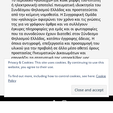
To περιοδικό «γαλουχώ» (σε κάθε μορφή του-έντυπη
ή ηλεκτρονική) αποτελεί πνευματική ιδιοκτησία του
Συνδέσμου Θηλασμού Ελλάδος και προστατεύεται
από την κείμενη νομοθεσία. Η Συγγραφική Ομάδα
του «γαλουχώ» αφιερώνει τον χρόνο και τις γνώσεις
της για να γράφουν άρθρα και να συλλέγουν
έγκυρες πληροφορίες για εμάς και οι φωτογραφίες
που τα συνοδεύουν έχουν διατεθεί στον Σύνδεσμο
Θηλασμού Ελλάδος, κατόπιν έγγραφης άδειας. Η
όποια αντιγραφή, επεξεργασία και προσαρμογή του
υλικού για την προβολή σε άλλο μέσο αθετεί όρους
προστασίας Πνευματικών Δικαιωμάτων και
επηρεάζει τα στατιστικά της ιστοσελίδας μας.
Παρακαλούμε χρησιμοποιείτε παραπομπή στις
Privacy & Cookies: This site uses cookies. By continuing to use this
website, you agree to their use.
ιστοσελίδες μας: www.galoucho-lllgr.org &
www.lllgreece.org .
To find out more, including how to control cookies, see here:
Cookie
Policy
© Copyright 2025 Σύνδεσμος Θηλασμού Ελλάδος-La