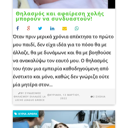
Θηλασμός και αφαίρεση χολής
μπορούν να συνδυαστούν!
Όταν πριν μερικά χρόνια απέκτησα το πρώτο
μου παιδί, δεν είχα ιδέα για το πόσο θα με
άλλαζε, θα με δυνάμωνε και θα με βοηθούσε
να ανακαλύψω τον εαυτό μου. Ο θηλασμός
του ήταν μια εμπειρία καθοδηγούμενη από
ένστικτο και μόνο, καθώς δεν γνώριζα ούτε
μία μητέρα στον...
BY
ΣΎΝΔΕΣΜΟΣ
ΚΥΡΙΑΚΉ, 13 ΜΑΡΤΊΟΥ,
ΘΗΛΑΣΜΟΎ ΕΛΛΆΔΟΣ LA
2 ΣΧΌΛΙΑ
2022
LECHE LEAGUE GREECE
ΚΎΡΙΑ ΆΡΘΡΑ