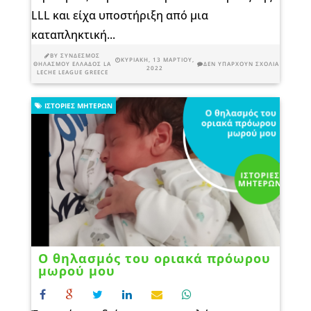
LLL και είχα υποστήριξη από μια
καταπληκτική...
BY
ΣΎΝΔΕΣΜΟΣ
ΚΥΡΙΑΚΉ, 13 ΜΑΡΤΊΟΥ,
ΘΗΛΑΣΜΟΎ ΕΛΛΆΔΟΣ LA
ΔΕΝ ΥΠΆΡΧΟΥΝ ΣΧΌΛΙΑ
2022
LECHE LEAGUE GREECE
ΙΣΤΟΡΊΕΣ ΜΗΤΈΡΩΝ
Ο θηλασμός του οριακά πρόωρου
μωρού μου