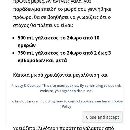
πρώτες μέρες. Αν αντλείς γάλα, για
παράδειγμα επειδή το μωρό σου γεννήθηκε
πρόωρο, θα σε βοηθήσει να γνωρίζεις ότι ο
στόχος θα πρέπει να είναι:
500
mL
γάλακτος το 24ωρο από 10
ημερών
750
mL
γάλακτος το 24ωρο από 2 έως 3
εβδομάδων
και μετά
Κάποια μωρά χρειάζονται μεγαλύτερη και
κάποια λιγότερη ποσότητα γάλακτος. Τα
Privacy & Cookies: This site uses cookies. By continuing to use this
παραπάνω νούμερα είναι ακριβώς αυτό: ένας
website, you agree to their use.
μέσος όρος. Κάποια μωρά ίσως χρειάζονται
To find out more, including how to control cookies, see here:
Cookie
Policy
μέχρι και 1300 mL γάλα το 24ωρο.
Αν το μωρό σου γεννήθηκε πρόωρα, ίσως
χρειάζεται λιγότερη ποσότητα γάλακτος από