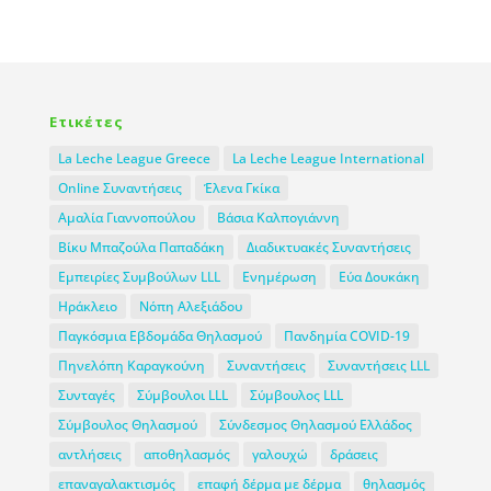
Ετικέτες
La Leche League Greece
La Leche League International
Online Συναντήσεις
Έλενα Γκίκα
Αμαλία Γιαννοπούλου
Βάσια Καλπογιάννη
Βίκυ Μπαζούλα Παπαδάκη
Διαδικτυακές Συναντήσεις
Εμπειρίες Συμβούλων LLL
Ενημέρωση
Εύα Δουκάκη
Ηράκλειο
Νόπη Αλεξιάδου
Παγκόσμια Εβδομάδα Θηλασμού
Πανδημία COVID-19
Πηνελόπη Καραγκούνη
Συναντήσεις
Συναντήσεις LLL
Συνταγές
Σύμβουλοι LLL
Σύμβουλος LLL
Σύμβουλος Θηλασμού
Σύνδεσμος Θηλασμού Ελλάδος
αντλήσεις
αποθηλασμός
γαλουχώ
δράσεις
επαναγαλακτισμός
επαφή δέρμα με δέρμα
θηλασμός