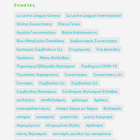
Ετικέτες
La Leche League Greece
La Leche League International
Online Συναντήσεις
Έλενα Γκίκα
Αμαλία Γιαννοπούλου
Βάσια Καλπογιάννη
Βίκυ Μπαζούλα Παπαδάκη
Διαδικτυακές Συναντήσεις
Εμπειρίες Συμβούλων LLL
Ενημέρωση
Εύα Δουκάκη
Ηράκλειο
Νόπη Αλεξιάδου
Παγκόσμια Εβδομάδα Θηλασμού
Πανδημία COVID-19
Πηνελόπη Καραγκούνη
Συναντήσεις
Συναντήσεις LLL
Συνταγές
Σύμβουλοι LLL
Σύμβουλος LLL
Σύμβουλος Θηλασμού
Σύνδεσμος Θηλασμού Ελλάδος
αντλήσεις
αποθηλασμός
γαλουχώ
δράσεις
επαναγαλακτισμός
επαφή δέρμα με δέρμα
θηλασμός
ιστορία
καισαρική
μαστίτιδα
μικτή διατροφή
περιεχόμενα
πληγωμένες θηλές
πρόλογος
πόνος θηλασμού
συνταγές για όλη την οικογένεια