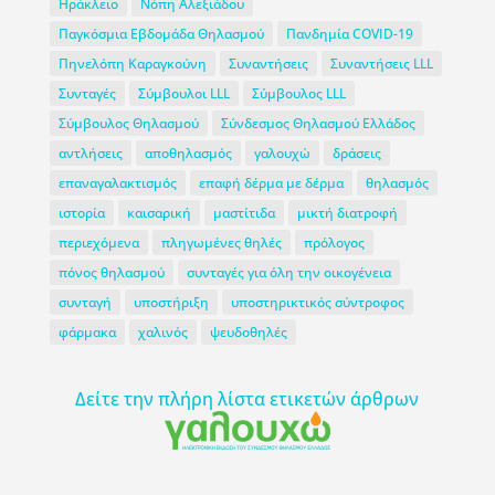
Ηράκλειο
Νόπη Αλεξιάδου
Παγκόσμια Εβδομάδα Θηλασμού
Πανδημία COVID-19
Πηνελόπη Καραγκούνη
Συναντήσεις
Συναντήσεις LLL
Συνταγές
Σύμβουλοι LLL
Σύμβουλος LLL
Σύμβουλος Θηλασμού
Σύνδεσμος Θηλασμού Ελλάδος
αντλήσεις
αποθηλασμός
γαλουχώ
δράσεις
επαναγαλακτισμός
επαφή δέρμα με δέρμα
θηλασμός
ιστορία
καισαρική
μαστίτιδα
μικτή διατροφή
περιεχόμενα
πληγωμένες θηλές
πρόλογος
πόνος θηλασμού
συνταγές για όλη την οικογένεια
συνταγή
υποστήριξη
υποστηρικτικός σύντροφος
φάρμακα
χαλινός
ψευδοθηλές
Δείτε την πλήρη λίστα ετικετών άρθρων