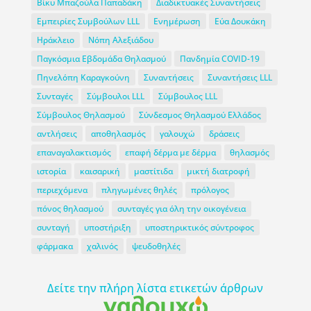
Βίκυ Μπαζούλα Παπαδάκη
Διαδικτυακές Συναντήσεις
Εμπειρίες Συμβούλων LLL
Ενημέρωση
Εύα Δουκάκη
Ηράκλειο
Νόπη Αλεξιάδου
Παγκόσμια Εβδομάδα Θηλασμού
Πανδημία COVID-19
Πηνελόπη Καραγκούνη
Συναντήσεις
Συναντήσεις LLL
Συνταγές
Σύμβουλοι LLL
Σύμβουλος LLL
Σύμβουλος Θηλασμού
Σύνδεσμος Θηλασμού Ελλάδος
αντλήσεις
αποθηλασμός
γαλουχώ
δράσεις
επαναγαλακτισμός
επαφή δέρμα με δέρμα
θηλασμός
ιστορία
καισαρική
μαστίτιδα
μικτή διατροφή
περιεχόμενα
πληγωμένες θηλές
πρόλογος
πόνος θηλασμού
συνταγές για όλη την οικογένεια
συνταγή
υποστήριξη
υποστηρικτικός σύντροφος
φάρμακα
χαλινός
ψευδοθηλές
Δείτε την πλήρη λίστα ετικετών άρθρων