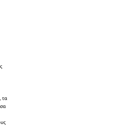
ς
, τα
έσα
ους