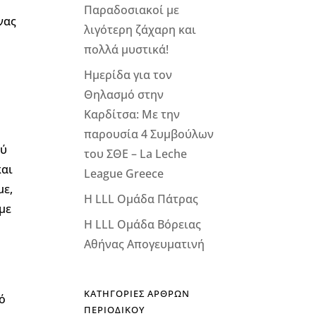
Παραδοσιακοί με
νας
λιγότερη ζάχαρη και
πολλά μυστικά!
Ημερίδα για τον
Θηλασμό στην
Καρδίτσα: Με την
παρουσία 4 Συμβούλων
ού
του ΣΘΕ – La Leche
και
League Greece
με,
Η LLL Ομάδα Πάτρας
 με
Η LLL Ομάδα Βόρειας
Αθήνας Απογευματινή
ΚΑΤΗΓΟΡΙΕΣ ΑΡΘΡΩΝ
τό
ΠΕΡΙΟΔΙΚΟΥ