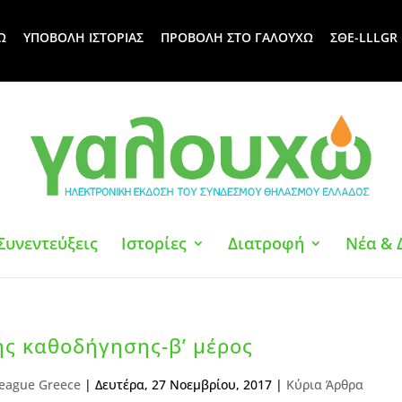
Ω
ΥΠΟΒΟΛΗ ΙΣΤΟΡΙΑΣ
ΠΡΟΒΟΛΗ ΣΤΟ ΓΑΛΟΥΧΩ
ΣΘΕ-LLLGR
Συνεντεύξεις
Ιστορίες
Διατροφή
Νέα & 
ής καθοδήγησης-β’ μέρος
eague Greece
|
Δευτέρα, 27 Νοεμβρίου, 2017
|
Κύρια Άρθρα