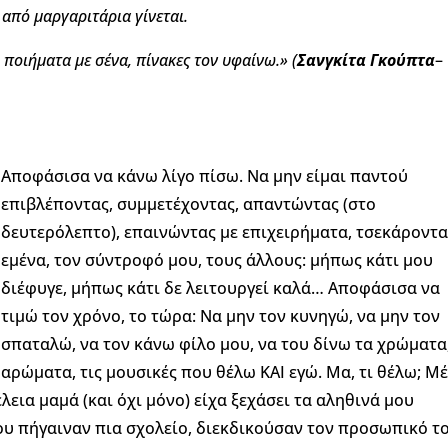
ς από μαργαριτάρια γίνεται
.
 ποιήματα με σένα, πίνακες τον υφαίνω.»
(
Σανγκίτα Γκούπτα
–
Αποφάσισα να κάνω λίγο πίσω. Να μην είμαι παντού
επιβλέποντας, συμμετέχοντας, απαντώντας (στο
δευτερόλεπτο), επαινώντας με επιχειρήματα, τσεκάροντα
εμένα, τον σύντροφό μου, τους άλλους: μήπως κάτι μου
διέφυγε, μήπως κάτι δε λειτουργεί καλά… Αποφάσισα να
τιμώ τον χρόνο, το τώρα: Να μην τον κυνηγώ, να μην τον
σπαταλώ, να τον κάνω φίλο μου, να του δίνω τα χρώματα
αρώματα, τις μουσικές που θέλω ΚΑΙ εγώ. Μα, τι θέλω; Μ
λεια μαμά (και όχι μόνο) είχα ξεχάσει τα αληθινά μου
 μου πήγαιναν πια σχολείο, διεκδικούσαν τον προσωπικό τ