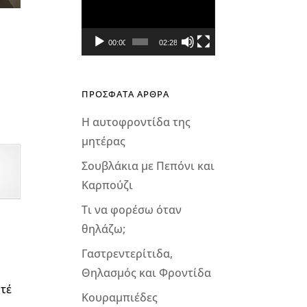
Αναπαραγωγής
Βίντεο
00:00
02:28
ΠΡΟΣΦΑΤΑ ΑΡΘΡΑ
Η αυτοφροντίδα της
μητέρας
Σουβλάκια με Πεπόνι και
Καρπούζι
Τι να φορέσω όταν
θηλάζω;
Γαστρεντερίτιδα,
Θηλασμός και Φροντίδα
οτέ
Κουραμπιέδες