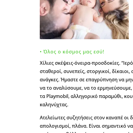
• Όλος ο κόσμος μας εσύ!
Χίλιες σκέψεις-όνειρα-προσδοκίες. “Ιε
σταθεροί, συνεπείς, στοργικοί, δίκαιοι
ανάγκες. Ήμαστε σε επαγρύπνηση να μη
να το αναλύσουμε, να το ερμηνεύσουμε, 
τα Playmobil, αλληγορικό παραμύθι, κο
καληνύχτας.
Ατελείωτες συζητήσεις στον καναπέ οι δ
απολογισμοί, πλάνα. Είναι σημαντικό να