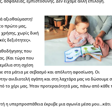
, ασφάλειας, εμπιστοσύνης. Δεν είχαμε άλλη επιλογή.
κά αξιοθαύμαστη!
 το πρώτο μας,
 χρήσης, χωρίς δική
κές δεξιότητες».
Καθοδήγησης που
ας. (Και τώρα που
θεμέλια στη σχέση
αμε στα μάτια με σεβασμό και απόλυτη αφοσίωση. Οι
 στην ανιδιοτελή αγάπη και στη λαχτάρα μας να δώσουμε 
πό το χέρι μας. Ήταν προτεραιότητά μας, πάνω από κάθε 
υτή η υπερπροσπάθεια έκρυβε μια αγωνία μέσα μου…κάτι