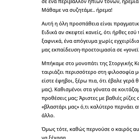
σε ένα περιβάλλον ήπιων τόνων, ηρεμίας
Μάθαμε να συζητάμε.. ήρεμα!
Αυτή η όλη προσπάθεια είναι πραγματι
Ειδικά αν σκεφτεί κανείς, ότι ήρθες εσύ
ξαφνικά, ένα απόγευμα χωρίς εγχειρίδιο
μας εκπαίδευση-προετοιμασία σε «γονεϊ
Μπήκαμε στο μονοπάτι της Στοργικής 
ταιριάζει περισσότερο στη φιλοσοφία μ
είστε έφηβοι, ξέρω πια, ότι έβαλε γερά 
μας). Καθισμένοι στα γόνατα σε κοιτάζ
προθέσεις μας; Άριστες με βαθιές ρίζες
«βλαστάρι μας» ό,τι καλύτερο περνάει α
άλλο.
Όμως τότε, καθώς περνούσε ο καιρός α
να ξέχασα…