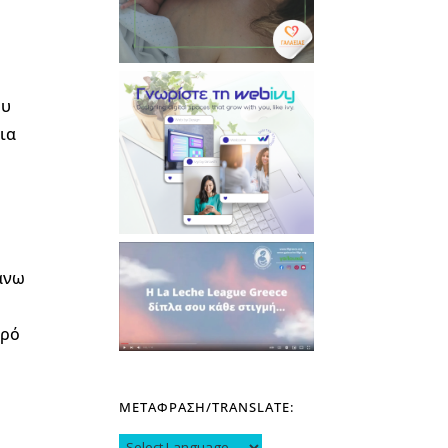
ου
κια
κάνω
θρό
ΜΕΤΑΦΡΑΣΗ/TRANSLATE: