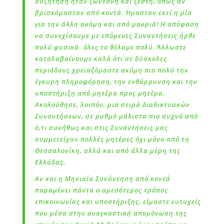
συζήτηση ήταν ζωντανή και ζεστή, όπως αν
βρισκόμασταν από κοντά. Ήμασταν εκεί η μία
για την άλλη ακόμη και από μακριά! Η απόφαση
να συνεχίσουμε με επόμενες Συναντήσεις ήρθε
πολύ φυσικά∙ όλες το θέλαμε πολύ. Άλλωστε
καταλαβαίνουμε καλά ότι σε δύσκολες
περιόδους χρειαζόμαστε ακόμη πιο πολύ την
έγκυρη πληροφόρηση, την ενθάρρυνση και την
υποστήριξη από μητέρα προς μητέρα.
Ακολούθησε, λοιπόν, μια σειρά διαδικτυακών
Συναντήσεων, σε ρυθμό μάλιστα πιο συχνό από
ό,τι συνήθως και στις Συναντήσεις μας
συμμετείχαν πολλές μητέρες όχι μόνο από τη
Θεσσαλονίκη, αλλά και από άλλα μέρη της
Ελλάδας.
Αν και η Μηνιαία Συνάντηση από κοντά
παραμένει πάντα ο αμεσότερος τρόπος
επικοινωνίας και υποστήριξης, είμαστε ευτυχείς
που μέσα στην αναγκαστική απομόνωση της