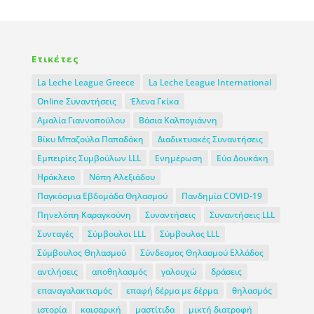
Ετικέτες
La Leche League Greece
La Leche League International
Online Συναντήσεις
Έλενα Γκίκα
Αμαλία Γιαννοπούλου
Βάσια Καλπογιάννη
Βίκυ Μπαζούλα Παπαδάκη
Διαδικτυακές Συναντήσεις
Εμπειρίες Συμβούλων LLL
Ενημέρωση
Εύα Δουκάκη
Ηράκλειο
Νόπη Αλεξιάδου
Παγκόσμια Εβδομάδα Θηλασμού
Πανδημία COVID-19
Πηνελόπη Καραγκούνη
Συναντήσεις
Συναντήσεις LLL
Συνταγές
Σύμβουλοι LLL
Σύμβουλος LLL
Σύμβουλος Θηλασμού
Σύνδεσμος Θηλασμού Ελλάδος
αντλήσεις
αποθηλασμός
γαλουχώ
δράσεις
επαναγαλακτισμός
επαφή δέρμα με δέρμα
θηλασμός
ιστορία
καισαρική
μαστίτιδα
μικτή διατροφή