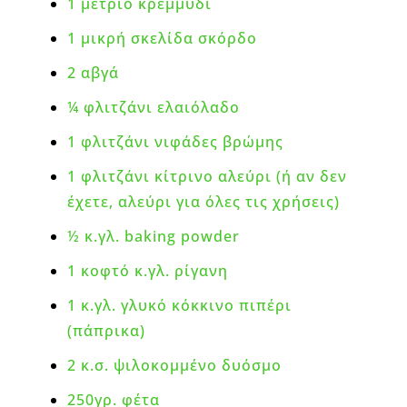
1 μέτριο κρεμμύδι
1 μικρή σκελίδα σκόρδο
2 αβγά
¼ φλιτζάνι ελαιόλαδο
1 φλιτζάνι νιφάδες βρώμης
1 φλιτζάνι κίτρινο αλεύρι (ή αν δεν
έχετε, αλεύρι για όλες τις χρήσεις)
½ κ.γλ. baking powder
1 κοφτό κ.γλ. ρίγανη
1 κ.γλ. γλυκό κόκκινο πιπέρι
(πάπρικα)
2 κ.σ. ψιλοκομμένο δυόσμο
250γρ. φέτα