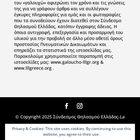
του «γαλουχώ» αφιερώνει τον χρόνο και τις γνώσεις
της για να γράφουν άρθρα και να συλλέγουν
έγκυρες πληροφορίες για εμάς και οι φωτογραφίες
που τα συνοδεύουν έχουν διατεθεί στον Σύνδεσμο
Θηλασμού Ελλάδος, κατόπιν έγγραφης άδειας. Η
όποια αντιγραφή, επεξεργασία και προσαρμογή του
υλικού για την προβολή σε άλλο μέσο αθετεί όρους
προστασίας Πνευματικών Δικαιωμάτων και
επηρεάζει τα στατιστικά της ιστοσελίδας μας.
Παρακαλούμε χρησιμοποιείτε παραπομπή στις
ιστοσελίδες μας: www.galoucho-lllgr.org &
www.lllgreece.org .
© Copyright 2025 Σύνδεσμος Θηλασμού Ελλάδος-La
Leche League Greece. All Rights Reserved |
Privacy & Cookies: This site uses cookies. By continuing to use this
Designed, Developed & Administered by
WEBIVY
website, you agree to their use.