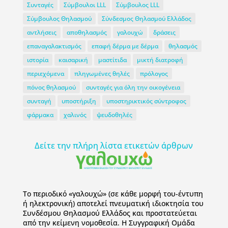
Συνταγές
Σύμβουλοι LLL
Σύμβουλος LLL
Σύμβουλος Θηλασμού
Σύνδεσμος Θηλασμού Ελλάδος
αντλήσεις
αποθηλασμός
γαλουχώ
δράσεις
επαναγαλακτισμός
επαφή δέρμα με δέρμα
θηλασμός
ιστορία
καισαρική
μαστίτιδα
μικτή διατροφή
περιεχόμενα
πληγωμένες θηλές
πρόλογος
πόνος θηλασμού
συνταγές για όλη την οικογένεια
συνταγή
υποστήριξη
υποστηρικτικός σύντροφος
φάρμακα
χαλινός
ψευδοθηλές
Δείτε την πλήρη λίστα ετικετών άρθρων
To περιοδικό «γαλουχώ» (σε κάθε μορφή του-έντυπη
ή ηλεκτρονική) αποτελεί πνευματική ιδιοκτησία του
Συνδέσμου Θηλασμού Ελλάδος και προστατεύεται
από την κείμενη νομοθεσία. Η Συγγραφική Ομάδα