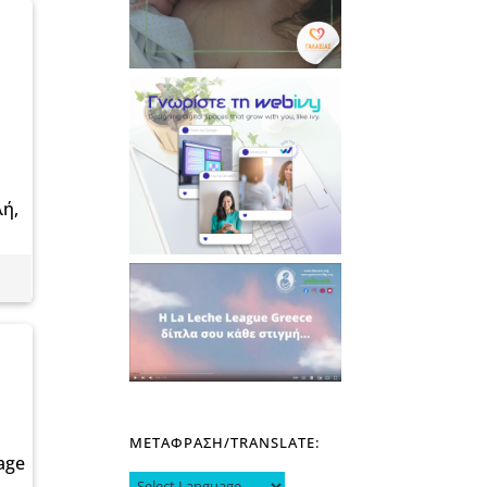
λή,
ΜΕΤΑΦΡΑΣΗ/TRANSLATE:
 age