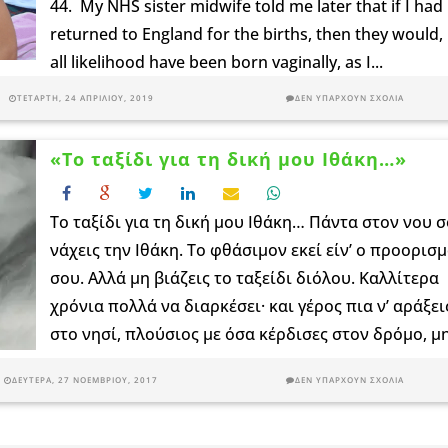
44. My NHS sister midwife told me later that if I had
returned to England for the births, then they would, 
all likelihood have been born vaginally, as I...
ΤΕΤΆΡΤΗ, 24 ΑΠΡΙΛΊΟΥ, 2019
ΔΕΝ ΥΠΆΡΧΟΥΝ ΣΧΌΛΙΑ
«Το ταξίδι για τη δική μου Ιθάκη…»
Το ταξίδι για τη δική μου Ιθάκη… Πάντα στον νου 
νάχεις την Ιθάκη. Το φθάσιμον εκεί είν’ ο προορισ
σου. Aλλά μη βιάζεις το ταξείδι διόλου. Καλλίτερα
χρόνια πολλά να διαρκέσει· και γέρος πια ν’ αράξει
στο νησί, πλούσιος με όσα κέρδισες στον δρόμο, μη.
ΔΕΥΤΈΡΑ, 27 ΝΟΕΜΒΡΊΟΥ, 2017
ΔΕΝ ΥΠΆΡΧΟΥΝ ΣΧΌΛΙΑ