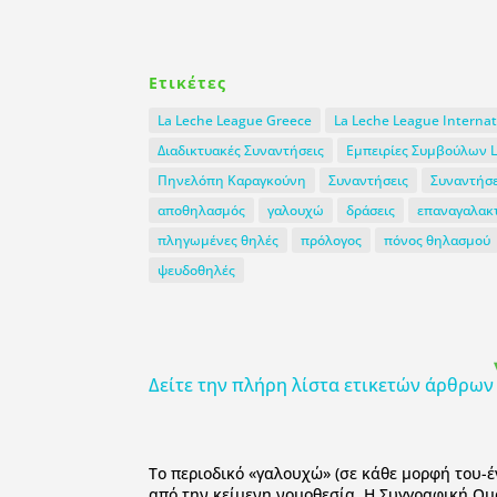
Ετικέτες
La Leche League Greece
La Leche League Internat
Διαδικτυακές Συναντήσεις
Εμπειρίες Συμβούλων L
Πηνελόπη Καραγκούνη
Συναντήσεις
Συναντήσε
αποθηλασμός
γαλουχώ
δράσεις
επαναγαλακ
πληγωμένες θηλές
πρόλογος
πόνος θηλασμού
ψευδοθηλές
Δείτε την πλήρη λίστα ετικετών άρθρων
To περιοδικό «γαλουχώ» (σε κάθε μορφή του-
από την κείμενη νομοθεσία. Η Συγγραφική Ομ