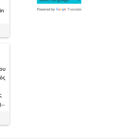
in
Powered by
Translate
σου
μός
ς
..