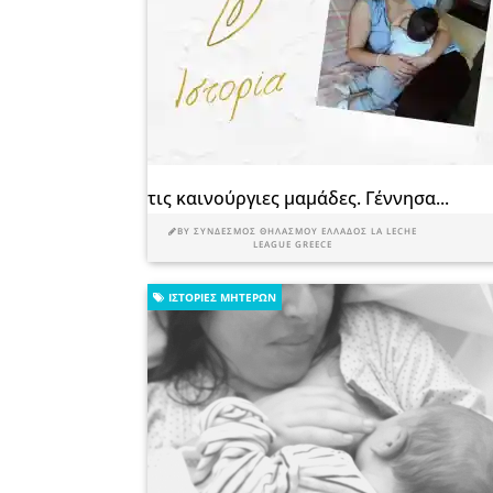
τις καινούργιες μαμάδες. Γέννησα...
BY
ΣΎΝΔΕΣΜΟΣ ΘΗΛΑΣΜΟΎ ΕΛΛΆΔΟΣ LA LECHE
LEAGUE GREECE
ΙΣΤΟΡΊΕΣ ΜΗΤΈΡΩΝ