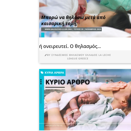
ή ονειρευτεί. Ο θηλασμός...
BY
ΣΎΝΔΕΣΜΟΣ ΘΗΛΑΣΜΟΎ ΕΛΛΆΔΟΣ LA LECHE
LEAGUE GREECE
ΚΎΡΙΑ ΆΡΘΡΑ