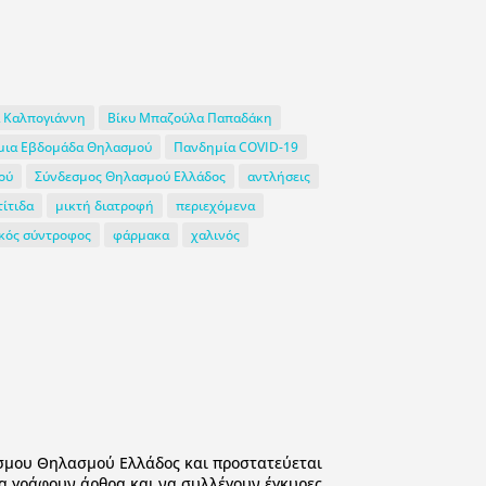
α Καλπογιάννη
Βίκυ Μπαζούλα Παπαδάκη
μια Εβδομάδα Θηλασμού
Πανδημία COVID-19
ού
Σύνδεσμος Θηλασμού Ελλάδος
αντλήσεις
τίτιδα
μικτή διατροφή
περιεχόμενα
κός σύντροφος
φάρμακα
χαλινός
δέσμου Θηλασμού Ελλάδος και προστατεύεται
να γράφουν άρθρα και να συλλέγουν έγκυρες