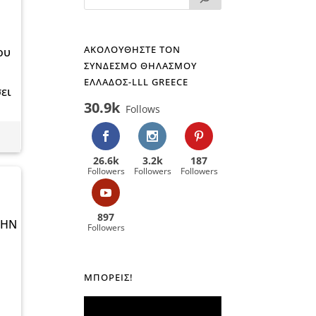
ο
ΑΚΟΛΟΥΘΗΣΤΕ ΤΟΝ
ου
ΣΥΝΔΕΣΜΟ ΘΗΛΑΣΜΟΥ
ΕΛΛΑΔΟΣ-LLL GREECE
σει
30.9k
Follows
26.6k
3.2k
187
Followers
Followers
Followers
897
ΤΗΝ
Followers
ΜΠΟΡΕΊΣ!
Πρόγραμμα