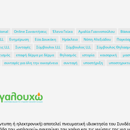
ional
Online Συναντήσεις
Έλενα Γκίκα
Αμαλία Γιαννοπούλου
Βάσι
LL
Ενημέρωση
Εύα Δουκάκη
Ηράκλειο
Νόπη Αλεξιάδου
Παγκόσ
ις LLL
Συνταγές
Σύμβουλοι LLL
Σύμβουλος LLL
Σύμβουλος Θηλασμ
τισμός
επαφή δέρμα με δέρμα
θηλασμός
ιστορία
καισαρική
μασ
συνταγές για όλη την οικογένεια
συνταγή
υποστήριξη
υποστηρικτι
έντυπη ή ηλεκτρονική) αποτελεί πνευματική ιδιοκτησία του Συν
άδα του «γαλουχώ» αφιερώνει τον χρόνο και τις γνώσεις της για 