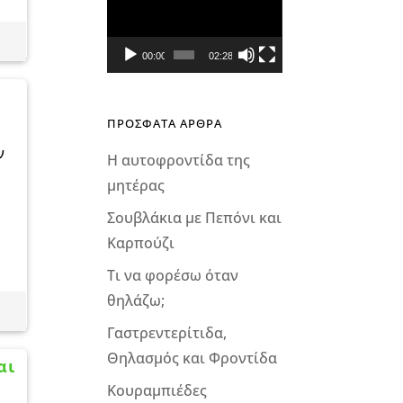
Αναπαραγωγής
Βίντεο
00:00
02:28
ΠΡΟΣΦΑΤΑ ΑΡΘΡΑ
ν
Η αυτοφροντίδα της
μητέρας
Σουβλάκια με Πεπόνι και
Καρπούζι
Τι να φορέσω όταν
θηλάζω;
Γαστρεντερίτιδα,
Θηλασμός και Φροντίδα
αι
Κουραμπιέδες