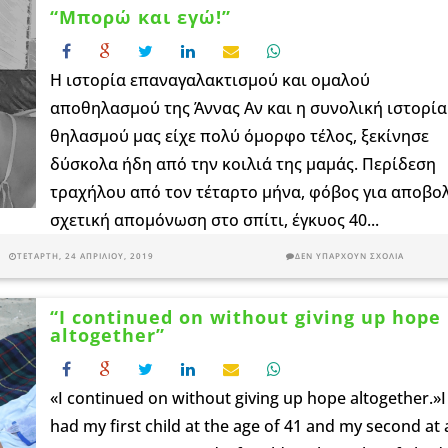
“Μπορώ και εγώ!”
Η ιστορία επαναγαλακτισμού και ομαλού
αποθηλασμού της Άννας Αν και η συνολική ιστορία
θηλασμού μας είχε πολύ όμορφο τέλος, ξεκίνησε
δύσκολα ήδη από την κοιλιά της μαμάς. Περίδεση
τραχήλου από τον τέταρτο μήνα, φόβος για αποβο
σχετική απομόνωση στο σπίτι, έγκυος 40...
ΤΕΤΆΡΤΗ, 24 ΑΠΡΙΛΊΟΥ, 2019
ΔΕΝ ΥΠΆΡΧΟΥΝ ΣΧΌΛΙΑ
“I continued on without giving up hope
altogether”
«I continued on without giving up hope altogether.»I
had my first child at the age of 41 and my second at