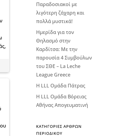
Παραδοσιακοί με
λιγότερη ζάχαρη και
ν
πολλά μυστικά!
Ημερίδα για τον
ω
Θηλασμό στην
άς,
Καρδίτσα: Με την
παρουσία 4 Συμβούλων
του ΣΘΕ – La Leche
League Greece
Η LLL Ομάδα Πάτρας
Η LLL Ομάδα Βόρειας
Αθήνας Απογευματινή
ύ
που
ΚΑΤΗΓΟΡΙΕΣ ΑΡΘΡΩΝ
ΠΕΡΙΟΔΙΚΟΥ